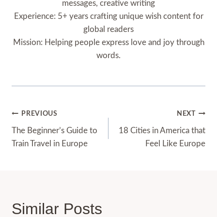
messages, creative writing
Experience: 5+ years crafting unique wish content for
global readers
Mission: Helping people express love and joy through
words.
Post
PREVIOUS
NEXT
Navigation
The Beginner’s Guide to
18 Cities in America that
Train Travel in Europe
Feel Like Europe
Similar Posts